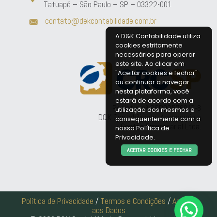
Tatuapé – São Paulo – SP – 03322-001
contato@dekcontabilidade.com.br
A D&K Contabilidade utiliza
cookies estritamente
necessários para operar
este site. Ao clicar em
"Aceitar cookies e fechar"
ou continuar a navegar
nesta plataforma, você
estará de acordo com a
Registro nº 2SP025760/O-8
utilização dos mesmos e
D&K Contabilidade, Assessoria e
consequentemente com a
Gestão Empresarial Ltda.
nossa
Política de
Privacidade
.
ACEITAR COOKIES E FECHAR
Política de Privacidade
/
Termos e Condições
/
Acesso
aos Dados