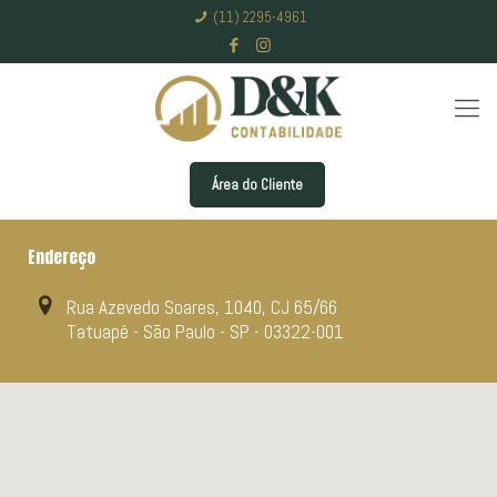
(11) 2295-4961
Área do Cliente
Endereço
Rua Azevedo Soares, 1040, CJ 65/66
Tatuapé - São Paulo - SP - 03322-001